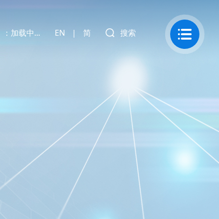
）：
加载中...
EN
|
简
搜索